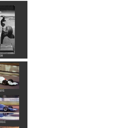
08
F101
101C