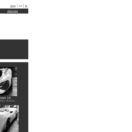
|
|
eng
cn
jp
sitemap
 type 1A
ofumi Makino