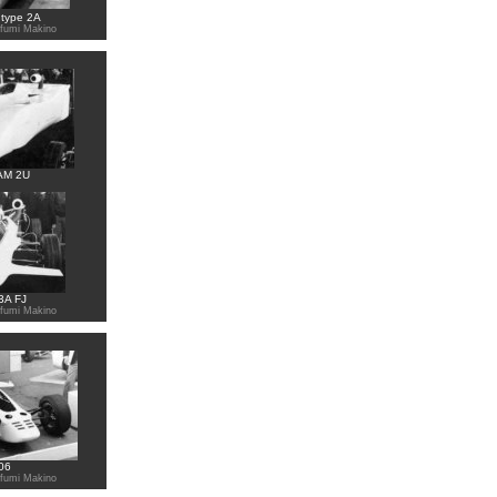
 type 2A
ofumi Makino
AM 2U
3A FJ
ofumi Makino
06
ofumi Makino