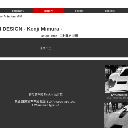
company
history
gallery
contact
>
ory
before MIM
 DESIGN - Kenji Mimura -
Before 1985 三村建治 简历
东京出生
参与赛车的 Design 及开发
EVA Antares
(C) Photo by Hir
第2回东京赛车车展 推出 EVA Antares type 1A、
EVA Antares type 2A