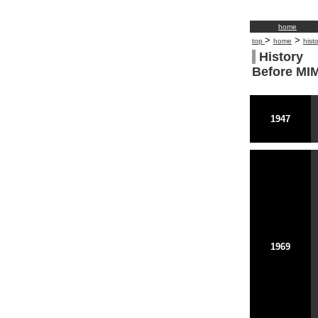
home
>
>
top
home
hist
History
Before MIM
1947
1969