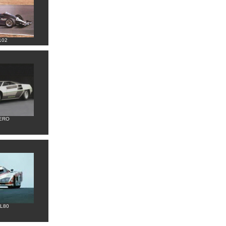
102
ERO
L80